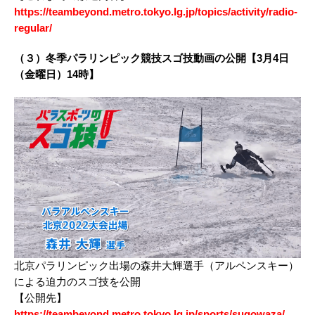
https://teambeyond.metro.tokyo.lg.jp/topics/activity/radio-
regular/
（３）冬季パラリンピック競技スゴ技動画の公開【3月4日
（金曜日）14時】
北京パラリンピック出場の森井大輝選手（アルペンスキー）
による迫力のスゴ技を公開
【公開先】
https://teambeyond.metro.tokyo.lg.jp/sports/sugowaza/