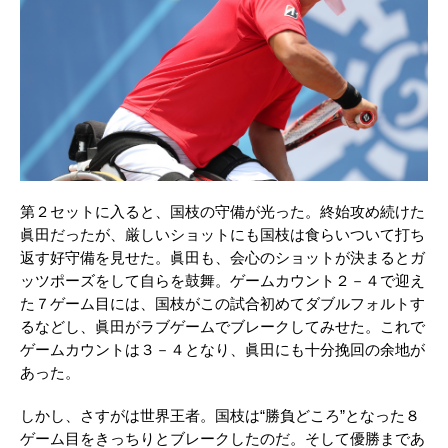
第２セットに入ると、国枝の守備が光った。終始攻め続けた
眞田だったが、厳しいショットにも国枝は食らいついて打ち
返す好守備を見せた。眞田も、会心のショットが決まるとガ
ッツポーズをして自らを鼓舞。ゲームカウント２－４で迎え
た７ゲーム目には、国枝がこの試合初めてダブルフォルトす
るなどし、眞田がラブゲームでブレークしてみせた。これで
ゲームカウントは３－４となり、眞田にも十分挽回の余地が
あった。
しかし、さすがは世界王者。国枝は“勝負どころ”となった８
ゲーム目をきっちりとブレークしたのだ。そして優勝まであ