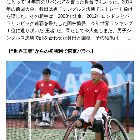
にとって“４年前のリベンジ”を誓った舞台でもあった。2014
年の前回大会、眞田は男子シングルス決勝でストレート負け
を喫した。その相手は、2008年北京、2012年ロンドンとパ
ラリンピック連覇を果たした国枝慎吾。今年世界ランキング
１位に返り咲いた“王者”だ。果たして今大会もまた、男子シ
ングルス決勝で顔を合わせた眞田と国枝。その結果は――。
【“世界王者”からの初勝利で東京パラへ】