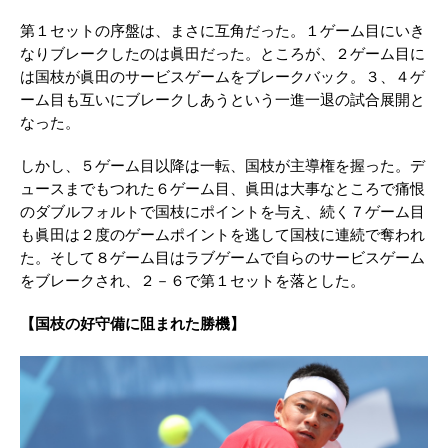
第１セットの序盤は、まさに互角だった。１ゲーム目にいき
なりブレークしたのは眞田だった。ところが、２ゲーム目に
は国枝が眞田のサービスゲームをブレークバック。３、４ゲ
ーム目も互いにブレークしあうという一進一退の試合展開と
なった。
しかし、５ゲーム目以降は一転、国枝が主導権を握った。デ
ュースまでもつれた６ゲーム目、眞田は大事なところで痛恨
のダブルフォルトで国枝にポイントを与え、続く７ゲーム目
も眞田は２度のゲームポイントを逃して国枝に連続で奪われ
た。そして８ゲーム目はラブゲームで自らのサービスゲーム
をブレークされ、２－６で第１セットを落とした。
【国枝の好守備に阻まれた勝機】