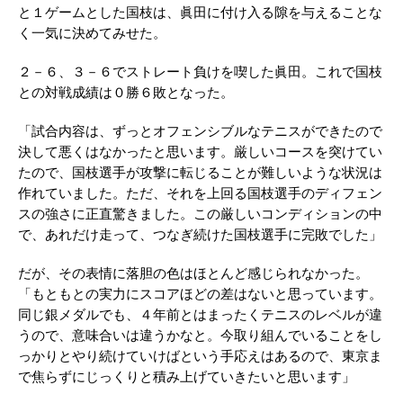
と１ゲームとした国枝は、眞田に付け入る隙を与えることな
く一気に決めてみせた。
２－６、３－６でストレート負けを喫した眞田。これで国枝
との対戦成績は０勝６敗となった。
「試合内容は、ずっとオフェンシブルなテニスができたので
決して悪くはなかったと思います。厳しいコースを突けてい
たので、国枝選手が攻撃に転じることが難しいような状況は
作れていました。ただ、それを上回る国枝選手のディフェン
スの強さに正直驚きました。この厳しいコンディションの中
で、あれだけ走って、つなぎ続けた国枝選手に完敗でした」
だが、その表情に落胆の色はほとんど感じられなかった。
「もともとの実力にスコアほどの差はないと思っています。
同じ銀メダルでも、４年前とはまったくテニスのレベルが違
うので、意味合いは違うかなと。今取り組んでいることをし
っかりとやり続けていけばという手応えはあるので、東京ま
で焦らずにじっくりと積み上げていきたいと思います」