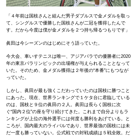
「４年前は国枝さんと組んだ男子ダブルスで金メダルを取っ
て、シングルスで優勝した国枝さんが二冠を獲得したんで
す。だから今度は僕が金メダルを２つ持ち帰るつもりです」
眞田は今シーズンのはじめにそう語っていた。
今大会、車いすテニスは唯一、アジアパラでの優勝者に2020
年の東京パラリンピックの出場権が与えられることとなって
いた。そのため、金メダル獲得は２年後の“本番”にもつなが
っていた。
しかし、眞田が最も強くこだわっていたのは国枝に勝つこと
にあった。現在、世界ランキングで１ケタ台に君臨している
のは、国枝と９位の眞田の２人。眞田は長らく国枝に次
ぐ“国内２位”の座を守り続けてきた。これまで自分よりもラ
ンキングが上位の海外選手には何度も勝利をあげている。と
ころが、国内最大のライバルであり、世界最強の国枝には未
だ一度も勝っていない。公式戦での対戦成績は５戦全敗。だ