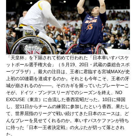
「天皇杯」を下賜されて初めて行われた「日本車いすバスケ
ットボール選手権大会」（５月19、20日・武蔵の森総合スポ
ーツプラザ）。最大の注目は、王者に君臨する宮城MAXが史
上初の10連覇を達成するのか。それとも今年こそ、王者の牙
城が崩されるのか――。そのカギを握っていたプレーヤーこ
そが、ドイツ・ブンデスリーガでのシーズンを終え、NO
EXCUSE（東京）に合流した香西宏昭だった。10日に帰国
し、翌11日からチームの練習に参加したという香西。果たし
て、世界屈指のリーグで戦い続けてきた日本のエースは、ど
んなプレーを見せてくれるのか。車いすバスケファンが待ち
に待った「日本一王者決定戦」の火ぶたが切って落とされ
た。