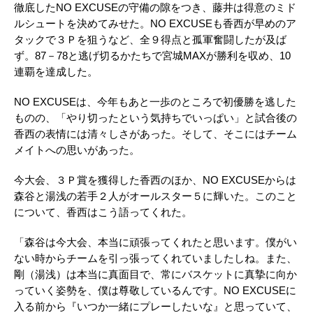
徹底した
NO EXCUSE
の守備の隙をつき、藤井は得意のミド
ルシュートを決めてみせた。
NO EXCUSE
も香西が早めのア
タックで３Ｐを狙うなど、全９得点と孤軍奮闘したが及ば
ず。
87
－
78
と逃げ切るかたちで宮城
MAX
が勝利を収め、
10
連覇を達成した。
NO EXCUSEは、今年もあと一歩のところで初優勝を逃した
ものの、「やり切ったという気持ちでいっぱい」と試合後の
香西の表情には清々しさがあった。そして、そこにはチーム
メイトへの思いがあった。
今大会、３Ｐ賞を獲得した香西のほか、
NO EXCUSE
からは
森谷と湯浅の若手２人がオールスター５に輝いた。このこと
について、香西はこう語ってくれた。
「森谷は今大会、本当に頑張ってくれたと思います。僕がい
ない時からチームを引っ張ってくれていましたしね。また、
剛（湯浅）は本当に真面目で、常にバスケットに真摯に向か
っていく姿勢を、僕は尊敬しているんです。
NO EXCUSE
に
入る前から『いつか一緒にプレーしたいな』と思っていて、