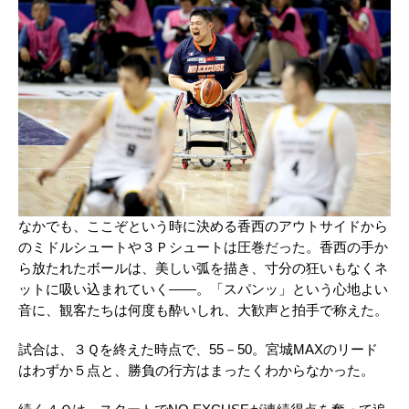
なかでも、ここぞという時に決める香西のアウトサイドから
のミドルシュートや３Ｐシュートは圧巻だった。香西の手か
ら放たれたボールは、美しい弧を描き、寸分の狂いもなくネ
ットに吸い込まれていく――。「スパンッ」という心地よい
音に、観客たちは何度も酔いしれ、大歓声と拍手で称えた。
試合は、３Ｑを終えた時点で、
55
－
50
。宮城
MAX
のリード
はわずか５点と、勝負の行方はまったくわからなかった。