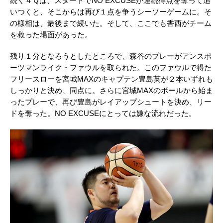
続く４Ｑは、スタートで
NO EXCUSE
が連続得点を奪って追
いつくと、そこからは再び１点を争うシーソーゲームに。そ
の様相は、最後まで続いた。そして、ここでも香西がチーム
を救った場面があった。
残り１分となろうとしたところで、森谷のプレーがアンスポ
ーツマンライク・ファウルを取られた。このファウルで得た
フリースローを宮城
MAX
のキャプテン豊島英が２本いずれも
しっかりと決め、同点に。さらに宮城
MAX
のボールから始ま
ったプレーで、再び豊島がレイアップシュートを決め、リー
ドを奪った。
NO EXCUSE
にとっては嫌な流れだった。