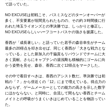
て語っていた。
NO EXCUSEは初戦こそ、パスミスなどのターンオーバーが
多く、不安要素が垣間見られたものの、その約３時間後に行
われた埼玉ライオンズとの準決勝では、しっかりと修正し、
NO EXCUSEらしいハーフコートバスケの強さを披露した。
香西が「成長著しい」と語っていた若手の森谷幸生がチーム
最多の20得点を叩き出せば、同じく香西が「大きな戦力とな
っている」とした新加入の千脇貢もリバウンドでチームに大
きく貢献。さらにキャプテンの湯浅剛も積極的にゴールに向
かう姿勢を見せ、森谷、香西に次ぐ12得点をマークした。
その中で着目すべきは、香西のアシスト数だ。準決勝では初
戦の「７」から倍近くの「12」にまで増えている。得点力の
みならず、ゲームメーカーとしての能力の高さを示した数字
にほかならない。と同時に、合流して間もない香西とチーム
メイトとの呼吸がうまくいきはじめていることを物語ってい
た。