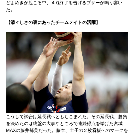
どよめきが起こる中、４Ｑ終了を告げるブザーが鳴り響い
た。
【清々しさの裏にあったチームメイトの活躍】
こうして試合は延長戦へともちこまれた。その延長戦、勝負
を決めたのは終盤の大事なところで連続得点を挙げた宮城
MAX
の藤井郁美だった。藤本、土子の２枚看板へのマークを