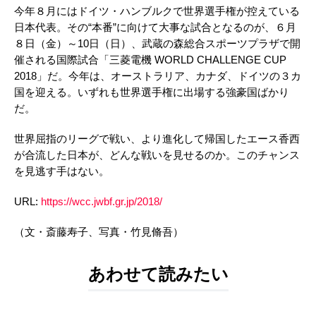
今年８月にはドイツ・ハンブルクで世界選手権が控えている
日本代表。その“本番”に向けて大事な試合となるのが、６月
８日（金）～
10
日（日）、武蔵の森総合スポーツプラザで開
催される国際試合「三菱電機
WORLD CHALLENGE CUP
2018
」だ。今年は、オーストラリア、カナダ、ドイツの３カ
国を迎える。いずれも世界選手権に出場する強豪国ばかり
だ。
世界屈指のリーグで戦い、より進化して帰国したエース香西
が合流した日本が、どんな戦いを見せるのか。このチャンス
を見逃す手はない。
URL:
https://wcc.jwbf.gr.jp/2018/
（文・斎藤寿子、写真・竹見脩吾）
あわせて読みたい