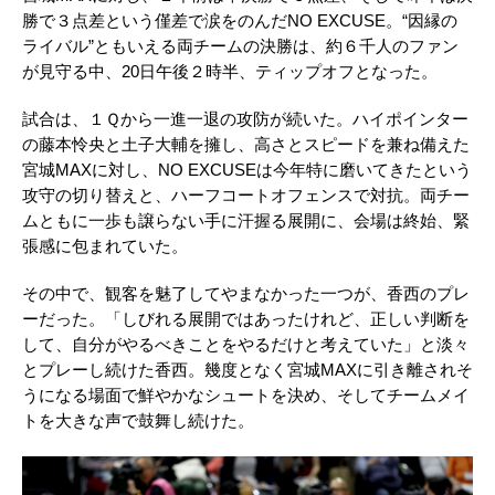
勝で３点差という僅差で涙をのんだ
NO EXCUSE
。“因縁の
ライバル”ともいえる両チームの決勝は、約６千人のファン
が見守る中、
20
日午後２時半、ティップオフとなった。
試合は、１Ｑから一進一退の攻防が続いた。ハイポインター
の藤本怜央と土子大輔を擁し、高さとスピードを兼ね備えた
宮城
MAX
に対し、
NO EXCUSE
は今年特に磨いてきたという
攻守の切り替えと、ハーフコートオフェンスで対抗。両チー
ムともに一歩も譲らない手に汗握る展開に、会場は終始、緊
張感に包まれていた。
その中で、観客を魅了してやまなかった一つが、香西のプレ
ーだった。「しびれる展開ではあったけれど、正しい判断を
して、自分がやるべきことをやるだけと考えていた」と淡々
とプレーし続けた香西。幾度となく宮城
MAX
に引き離されそ
うになる場面で鮮やかなシュートを決め、そしてチームメイ
トを大きな声で鼓舞し続けた。