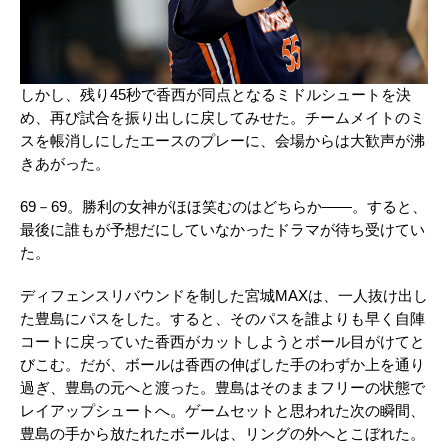
しかし、残り
45
秒で香西が同点となるミドルシュートを決
め、再び試合を振り出しに戻してみせた。チームメイトのミ
スを帳消しにしたエースのプレーに、会場からは大歓声が沸
きあがった。
69－
69
。勝利の女神がほほ笑むのはどちらか――。すると、
最後に誰もが予想だにしていなかったドラマが待ち受けてい
た。
ディフェンスリバウンドを制した宮城
MAX
は、一人抜け出し
た豊島にパスをした。すると、そのパスを誰よりも早く自陣
コートに戻っていた香西がカットしようとボール目がけてと
びこむ。だが、ボールは香西の伸ばした手のわずか上を通り
過ぎ、豊島の元へと渡った。豊島はそのままフリーの状態で
レイアップシュートへ。ゲームセットと思われた次の瞬間、
豊島の手から放たれたボールは、リングの外へとこぼれた。