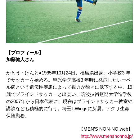
【プロフィール】
加藤健人さん
かとう・けんと●1985年10月24日、福島県出身。小学校3 年
でサッカーを始める。聖光学院高校3 年時に発症したレーベ
ル病という遺伝性疾患によって視力が徐々に低下する中、19
歳でブラインドサッカーと出会い、筑波技術短期大学進学後
の2007年から日本代表に。現在はブラインドサッカー教室や
講演なども積極的に行う。埼玉T.Wingsに所属。アクサ生命
保険勤務。
【MEN’S NON-NO web】
http://www.mensnonno.jp/