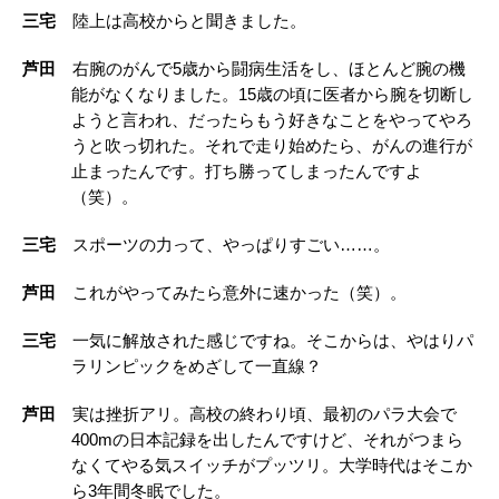
三宅
陸上は高校からと聞きました。
芦田
右腕のがんで5歳から闘病生活をし、ほとんど腕の機
能がなくなりました。15歳の頃に医者から腕を切断し
ようと言われ、だったらもう好きなことをやってやろ
うと吹っ切れた。それで走り始めたら、がんの進行が
止まったんです。打ち勝ってしまったんですよ
（笑）。
三宅
スポーツの力って、やっぱりすごい……。
芦田
これがやってみたら意外に速かった（笑）。
三宅
一気に解放された感じですね。そこからは、やはりパ
ラリンピックをめざして一直線？
芦田
実は挫折アリ。高校の終わり頃、最初のパラ大会で
400mの日本記録を出したんですけど、それがつまら
なくてやる気スイッチがプッツリ。大学時代はそこか
ら3年間冬眠でした。