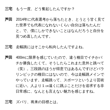
三宅
もう一度、どう奮起したんですか？
芦田
2014年に代表選考から落ちたとき、とうとう甘く見て
た世界でも代表になれないくらい自分は落ちたんだ
と。で、僕にしかできないことはなんだろうと自分を
見つめ直したんです。
三宅
走幅跳にはそこから転向したんですよね。
芦田
400mに限界を感じていたので、違う種目でイチかバ
チか勝負したくて。そうしたらこれまた意外と跳べて
（笑）。三段跳のほうが得意ではあるんですけどパラ
リンピックの種目にはないので、今は走幅跳メインで
やっています。走幅跳って、スポーツというより芸術
に近い。人より１㎝遠くに跳ぶことだけを追求する非
日常感に、なんとも言えない魅力を感じますね。
三宅
ズバリ、将来の目標とは。