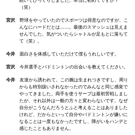
続いてびっくりしました。本当に初めてですか？
（笑）
宮沢
野球をやっていたのでスポーツは得意なのですが、こ
んなにハードだとは……。最後のスマッシュは見えま
せんでした。気がついたらシャトルが足もとに落ちて
て（笑）。
今井
面白さを体感していただけて僕もうれしいです。
宮沢
今井選手とバドミントンの出会いを教えてください。
今井
友達から誘われて。この腕は生まれつきですし、周り
からも特別扱いされなかったのでみんなと同じ感覚で
やってきました。両手を使うサーブは最初苦戦しまし
たが、それ以外は一般の方々と変わらないです。なぜ
自分がこうなんだろうとふと考えることはありました
けれど、だからといって自分やバドミントンが嫌いに
なることは一度もなかったですし、障がいをハンデと
感じたこともありません。