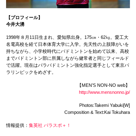
【プロフィール】
今井大湧
1998年８月11日生まれ、愛知県出身。175㎝・62㎏。愛工大
名電高校を経て日本体育大学に入学。先天性の上肢障がいを
持ちながら、小学校時代にバドミントンを始めて以来、高校
までバドミントン部に所属しながら健常者と同じフィールド
で活躍。現在はパラバドミントン強化指定選手として東京パ
ラリンピックをめざす。
【MEN’S NON-NO web】
http://www.mensnonno.jp/
Photos:Takemi Yabuki[W]
Composition & Text:Kai Tokuhara
情報提供：
集英社 パラスポ＋！