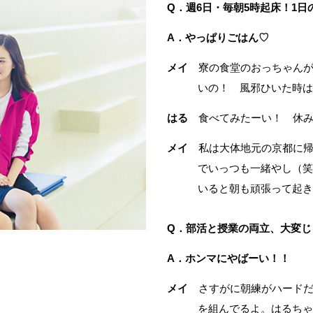
Q．週6日・毎朝5時起床！1日
A．やっぱりごはん♡
メイ
寮の食堂のおっちゃんが
いの！ 風邪ひいた時
はる
食べてみたーい！ 休み
メイ
私は大体地元の京都に帰
でいっつも一緒やし（笑
いると朝も頑張って起
Q．部活と授業の両立、大変じ
A．ホンマにやばーい！！
メイ
さすがに朝練がハードだ
を組んでるよ。はるち