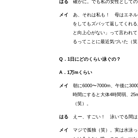
はる
確かに。でも私の女性としての
メイ
あ、それは私も！ 母はエネル
をしてもズバッて返してくれる
と向上心がない」って言われて
るってことに最近気づいた（笑
Q．1日にどのくらい泳ぐの？
A．1万mくらい
メイ
朝に6000〜7000m、午後に30
時間にすると大体4時間弱、25
（笑）。
はる
えー、すごい！ 泳いでる間は
メイ
マジで孤独（笑）。実は水泳っ