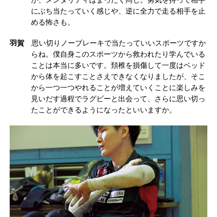
が、メンタリティはまったく同じ。勇気を持って相手
にぶち当たっていく感じや、逆に全力で走る相手を止
める怖さも。
羽賀
思い切りノーブレーキで当たっていいスポーツですか
らね。僕自身このスポーツから救われたり学んでいる
ことは本当に多いです。頚椎を損傷して一度はベッド
から体を起こすことさえできなくなりましたが、そこ
から一つ一つやれることが増えていくことに楽しみを
見いだす過程でラグビーと出会って、さらに思い切っ
たことができるようになったといいますか。