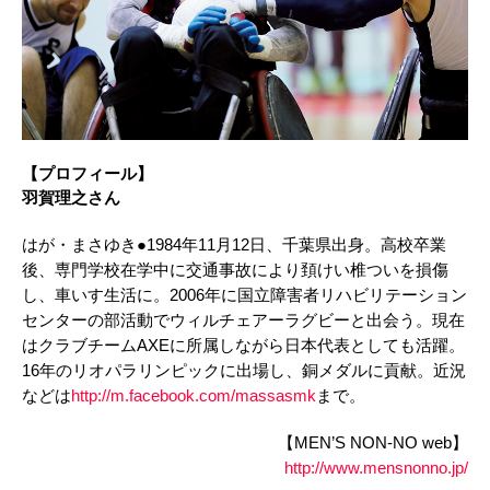
【プロフィール】
羽賀理之さん
はが・まさゆき●1984年11月12日、千葉県出身。高校卒業
後、専門学校在学中に交通事故により頚けい椎ついを損傷
し、車いす生活に。2006年に国立障害者リハビリテーション
センターの部活動でウィルチェアーラグビーと出会う。現在
はクラブチームAXEに所属しながら日本代表としても活躍。
16年のリオパラリンピックに出場し、銅メダルに貢献。近況
などは
http://m.facebook.com/massasmk
まで。
【MEN’S NON-NO web】
http://www.mensnonno.jp/