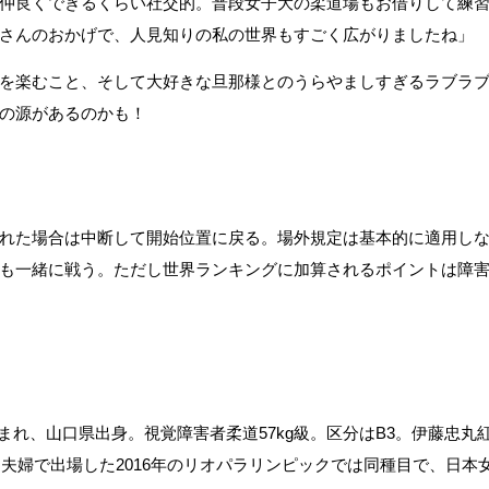
仲良くできるくらい社交的。普段女子大の柔道場もお借りして練
さんのおかげで、人見知りの私の世界もすごく広がりましたね」
を楽むこと、そして大好きな旦那様とのうらやましすぎるラブラ
の源があるのかも！
れた場合は中断して開始位置に戻る。場外規定は基本的に適用し
も一緒に戦う。ただし世界ランキングに加算されるポイントは障
2日生まれ、山口県出身。視覚障害者柔道57kg級。区分はB3。伊藤忠
。夫婦で出場した2016年のリオパラリンピックでは同種目で、日