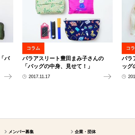
コラム
コラ
「バ
パラアスリート豊田まみ子さんの
パラ
「バッグの中身、見せて！」
ッグ
2017.11.17
201
メンバー募集
企業・団体