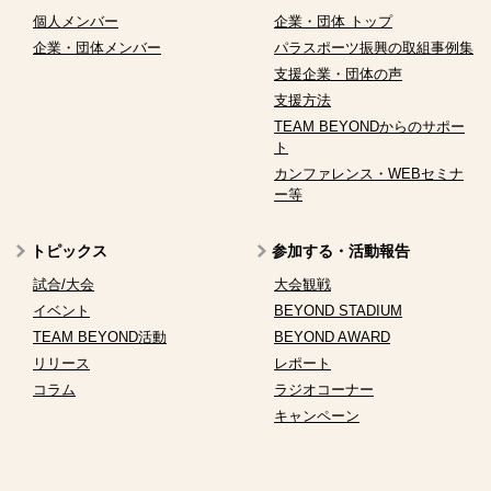
個人メンバー
企業・団体 トップ
企業・団体メンバー
パラスポーツ振興の取組事例集
支援企業・団体の声
支援方法
TEAM BEYONDからのサポー
ト
カンファレンス・WEBセミナ
ー等
トピックス
参加する・活動報告
試合/大会
大会観戦
イベント
BEYOND STADIUM
TEAM BEYOND活動
BEYOND AWARD
リリース
レポート
コラム
ラジオコーナー
キャンペーン