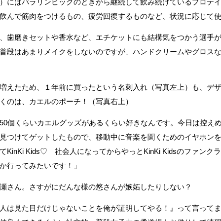
）にはパラリンピックのときから継続して飲み続けているプロテ
飲んで筋肉をつけるもの、疲労回復するものなど、状況に応じて
、歯磨きセットや香水など、エチケットにも結構気をつかう選手
普段はあまりメイクをしないのですが、ハンドクリームやグロス
増えたため、１年前に買ったという名刺入れ（写真左上）も、デ
くのは、カエルのポーチ！（写真右上）
50個くらいカエルグッズがあるくらい好きなんです。今日は控え
見つけてゲットしたもので、移動中に音楽を聞くためのイヤホン
nKi Kids♡ 社会人になってからやっとKinKi Kidsのファ
か行ってみたいです！」
瀬さん。さすがにだんな様の悠さんが嫉妬したりしない？
人は見た目だけじゃないことを俺が証明してやる！』って言って