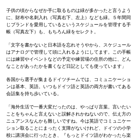
子供の頃からなぜか手に取るものは緑が多かったと言うよう
に、財布や名刺入れ（写真右下、左上）なども緑。５年間同
じブランドを愛用しているというスケジュールを管理する手
帳（写真左下）も、もちろん緑をセレクト。
「文字を書かないと日本語を忘れそうやから、スケジュール
はアナログで管理して頭に入れるようにしてます。この手帳
には練習やイベントなどの予定や練習場の住所の他に、どん
なことがあったかを書くなど日記としても使っています」
各国から選手が集まるドイツチームでは、コミュニケーショ
ンは基本、英語。いつもドイツ語と英語の両方が書いてある
会話集を持ち歩いている。
「海外生活で一番大変だったのは、やっぱり言葉。言いたい
ことをちゃんと言えないと誤解されかねないので、伝え方の
ニュアンスなんかも難しいですね。今は英語でコミュニケー
ション取ることにまったく支障がないけれど、ドイツの小学
校に講演会に行ったとき、『もっとドイツ語がわかったら楽