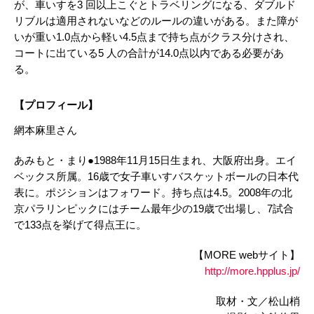
が、車いすを3 回以上こぐとトラベリングになる、ダブルド
リブルは適用されないなどのルールの違いがある。また障が
いが重い1.0点から軽い4.5点まで持ち点がクラス分けされ、
コートに出ている5 人の合計が14.0点以内である必要があ
る。
【プロフィール】
網本麻里さん
あみもと・まり●1988年11月15日生まれ、大阪府出身。エイ
ベックス所属。16歳で女子車いすバスケットボールの日本代
表に。ポジションはフォワード。持ち点は4.5。2008年の北
京パラリンピックにはチーム最年少の19歳で出場し、7試合
で133点を挙げて得点王に。
【MORE webサイト】
http://more.hpplus.jp/
取材・文／松山梢