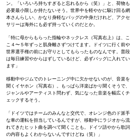
ン。「いろいろ持ちすぎると忘れるから（笑）」と、荷物も
必要最小限しか持たないそう。世界中を軽やかに駆け回る網
本さんらしい、かなり身軽なバッグの中身だけれど、アクセ
サリーは海外にも必ず持っていくのだとか。
「特に母からもらった指輪やネックレス（写真右上）は、こ
こ４〜５年ずっと肌身離さずつけてます。ドイツに行く前や
世界選手権の前にお守りとしてもらったものなんです。普段
は毎日練習やからはずしているけど、必ずバッグに入れてい
ます」
移動中やジムでのトレーニング中に欠かせないのが、音楽を
聞くイヤホン（写真右）。もっぱら洋楽ばかり聞くそうで、
ジャンルやアーティスト問わず、気になった音楽を幅広くチ
ェックするそう。
「ドイツではチームのみんなと交代で、オレンジ色のド派手
な車の運転を担当しているんですが、移動中にラジオから流
れてきたヒット曲を調べて聞くことも。ドイツ語やから歌詞
の内容もよくわからないんですけどね（笑）」