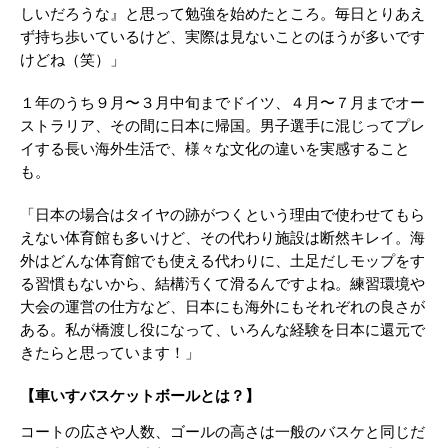
しいだろうな』と思って勉強を始めたところ。毎日とりあえ
ず持ち歩いているけど、実際は見ないことのほうが多いです
けどね（笑）」
１年のうち９月〜３月中旬までドイツ、４月〜７月までオー
ストラリア、その間に日本に帰国。男子選手に混じってプレ
イする長い海外生活で、様々な文化の違いを実感すること
も。
「日本の場合はタイヤの跡がつくという理由で使わせてもら
えない体育館も多いけど、その代わり施設は断然キレイ。海
外はどんな体育館でも使える代わりに、土足だしモップをす
る習慣もないから、結構汚くて滑るんですよね。練習環境や
大会の運営の仕方など、日本にも海外にもそれぞれの良さが
ある。私が橋渡し役になって、いろんな経験を日本に還元で
きたらと思っています！」
【車いすバスケットボールとは？】
コートの広さや人数、ゴールの高さは一般のバスケと同じだ