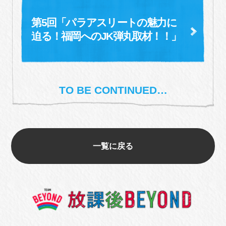
第5回「パラアスリートの魅力に
迫る！
福岡へのJK弾丸取材！！」
TO BE CONTINUED…
一覧に戻る