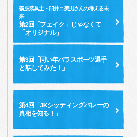
義肢装具士・臼井ニ美男さんの考える未
来
第2回「フェイク」じゃなくて
「オリジナル」
第3回「同い年パラスポーツ選手
と
話してみた！」
第4回「JKシッティングバレーの
真相を知る！」