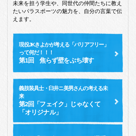
未来を担う学生や、同世代の仲間たちに教え
たいパラスポーツの魅力を、自分の言葉で伝
えます。
現役JKきよかが考える「バリアフリー」
って何だ！！！
第1回 焦らず壁をぶち壊す
義肢装具士・臼井ニ美男さんの考える未
来
第2回「フェイク」じゃなくて
「オリジナル」