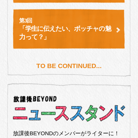
第3回
「学生に伝えたい、
ボッチャの魅
力って？」
TO BE CONTINUED...
放課後BEYONDのメンバーがライターに！