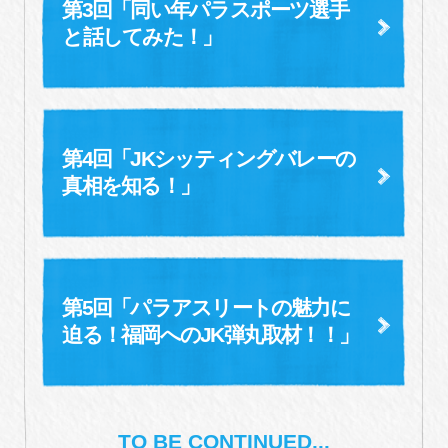
第3回「同い年パラスポーツ選手
と
話してみた！」
第4回「JKシッティングバレーの
真相を知る！」
第5回「パラアスリートの魅力に
迫る！
福岡へのJK弾丸取材！！」
TO BE CONTINUED...