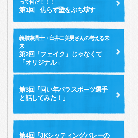
って何だ！！！
第1回 焦らず壁をぶち壊す
義肢装具士・臼井ニ美男さんの考える未
来
第2回「フェイク」じゃなくて
「オリジナル」
第3回「同い年パラスポーツ選手
と
話してみた！」
第4回「JKシッティングバレーの