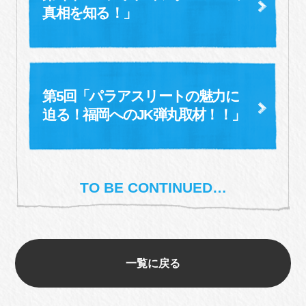
真相を知る！」
第5回「パラアスリートの魅力に
迫る！
福岡へのJK弾丸取材！！」
TO BE CONTINUED…
一覧に戻る