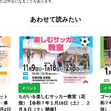
たは中止になることがあります。
あわせて読みたい
イベント
イベ
ット
ちがいを楽しむサッカー教室（花
ゴー
・車
畑）【令和７年１月18日（土）、２
和７
月2日
月８日（土）開催】
祝）