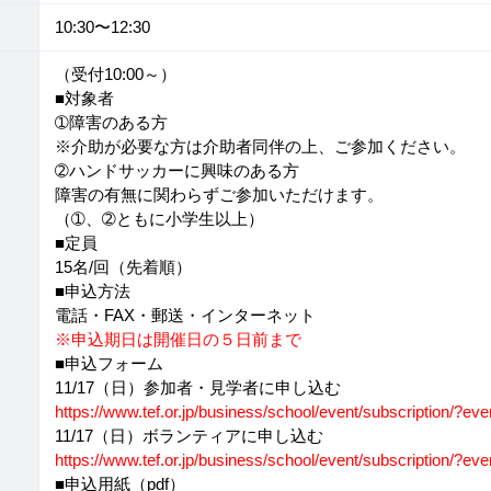
10:30〜12:30
（受付10:00～）
■対象者
➀障害のある方
※介助が必要な方は介助者同伴の上、ご参加ください。
➁ハンドサッカーに興味のある方
障害の有無に関わらずご参加いただけます。
（➀、➁ともに小学生以上）
■定員
15名/回（先着順）
■申込方法
電話・FAX・郵送・インターネット
※申込期日は開催日の５日前まで
■申込フォーム
11/17（日）参加者・見学者に申し込む
https://www.tef.or.jp/business/school/event/subscription/?
11/17（日）ボランティアに申し込む
https://www.tef.or.jp/business/school/event/subscription/?
■申込用紙（pdf）