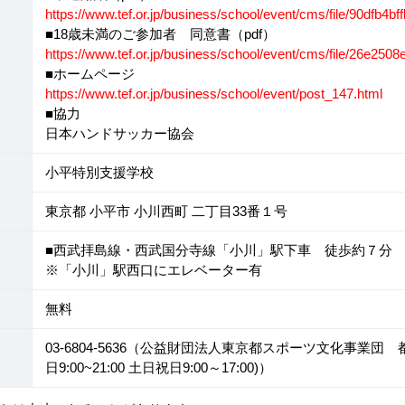
https://www.tef.or.jp/business/school/event/cms/file/90dfb4
■18歳未満のご参加者 同意書（pdf）
https://www.tef.or.jp/business/school/event/cms/file/26e2
■ホームページ
https://www.tef.or.jp/business/school/event/post_147.html
■協力
日本ハンドサッカー協会
小平特別支援学校
東京都 小平市 小川西町 二丁目33番１号
■西武拝島線・西武国分寺線「小川」駅下車 徒歩約７分
※「小川」駅西口にエレベーター有
無料
03-6804-5636（公益財団法人東京都スポーツ文化事業
日9:00~21:00 土日祝日9:00～17:00)）