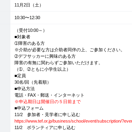
11月2日（土）
10:30〜12:30
（受付10:00～）
■対象者
➀障害のある方
※介助が必要な方は介助者同伴の上、ご参加ください。
➁デフサッカーに興味のある方
障害の有無に関わらずご参加いただけます。
（➀、➁ともに小学生以上）
■定員
30名/回（先着順）
■申込方法
電話・FAX・郵送・インターネット
※申込期日は開催日の５日前まで
■申込フォーム
11/2 参加者・見学者に申し込む
https://www.tef.or.jp/business/school/event/subscription/?e
11/2 ボランティアに申し込む