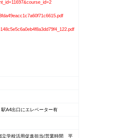
vent_id=11697&course_id=2
83b3fda49eacc1c7a60f71c6615.pdf
508e148c5e5c6a0eb4f8a3dd79f4_122.pdf
」駅A4出口にエレベーター有
団 都立学校活用促進担当(営業時間 平