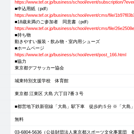
https://www.tef.or.jp/business/school/event/subscription/?e
■申込用紙（pdf）
https://www.tef.or.jp/business/school/event/cms/file/1b97f
■18歳未満のご参加者 同意書（pdf）
https://www.tef.or.jp/business/school/event/cms/file/26e2
■持ち物
動きやすい服装・飲み物・室内用シューズ
■ホームページ
https://www.tef.or.jp/business/school/event/post_166.html
■協力
東京都デフサッカー協会
城東特別支援学校 体育館
東京都 江東区 大島 六丁目7番３号
■都営地下鉄新宿線「大島」駅下車 徒歩約５分 ※「大島
無料
03-6804-5636（公益財団法人東京都スポーツ文化事業