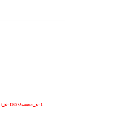
vent_id=11697&course_id=1