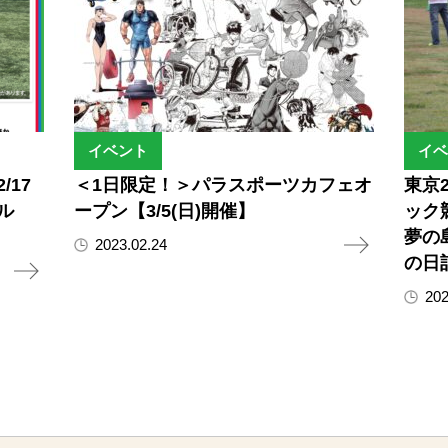
イベント
イベ
17
＜1日限定！＞パラスポーツカフェオ
東京
ル
ープン【3/5(日)開催】
ック
夢の
2023.02.24
の日
202