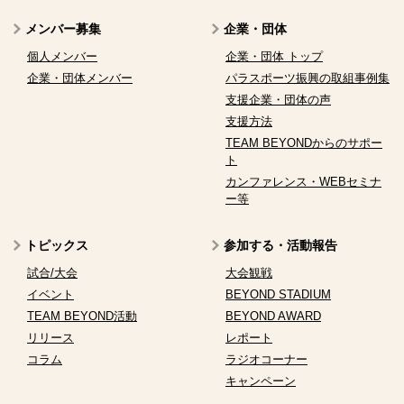
メンバー募集
企業・団体
個人メンバー
企業・団体 トップ
企業・団体メンバー
パラスポーツ振興の取組事例集
支援企業・団体の声
支援方法
TEAM BEYONDからのサポー
ト
カンファレンス・WEBセミナ
ー等
トピックス
参加する・活動報告
試合/大会
大会観戦
イベント
BEYOND STADIUM
TEAM BEYOND活動
BEYOND AWARD
リリース
レポート
コラム
ラジオコーナー
キャンペーン