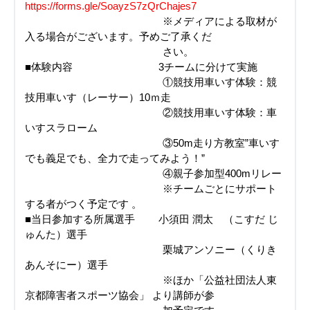
https://forms.gle/SoayzS7zQrChajes7
※メディアによる取材が
入る場合がございます。予めご了承くだ
さい。
■体験内容 3チームに分けて実施
①競技用車いす体験：競
技用車いす（レーサー）10ｍ走
②競技用車いす体験：車
いすスラローム
③50m走り方教室”車いす
でも義足でも、全力で走ってみよう！”
④親子参加型400mリレー
※チームごとにサポート
する者がつく予定です 。
■当日参加する所属選手 小須田 潤太 （こすだ じ
ゅんた）選手
栗城アンソニー（くりき
あんそにー）選手
※ほか「公益社団法人東
京都障害者スポーツ協会」 より講師が参