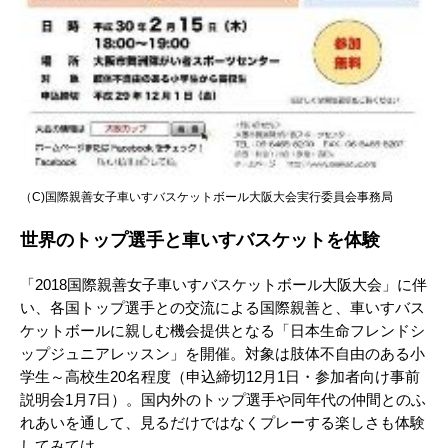
（C)国際親善女子車いすバスケットボール大阪大会実行委員会事務局
世界のトップ選手と車いすバスケットを体験
「2018国際親善女子車いすバスケットボール大阪大会」に伴
い、各国トップ選手との交流による国際親善と、車いすバス
ケットボールに親しむ機会提供となる「日本生命フレンドシ
ップジュニアレッスン」を開催。対象は肢体不自由のある小
学生～高校生20名程度（申込締切12月1日・参加者向け事前
説明会1月7日）。国内外のトップ選手や同年代の仲間とのふ
れあいを通して、見るだけではなくプレーする楽しさも体験
してみては。