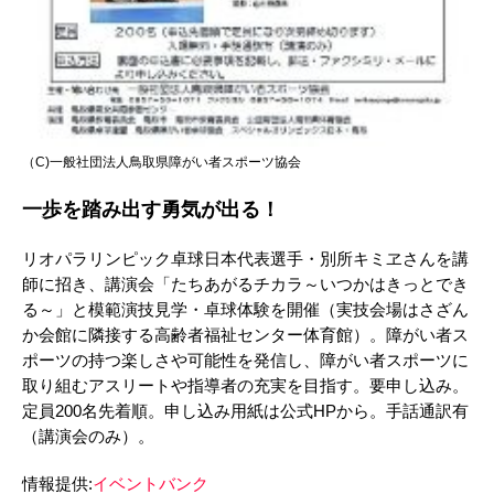
（C)一般社団法人鳥取県障がい者スポーツ協会
一歩を踏み出す勇気が出る！
リオパラリンピック卓球日本代表選手・別所キミヱさんを講
師に招き、講演会「たちあがるチカラ～いつかはきっとでき
る～」と模範演技見学・卓球体験を開催（実技会場はさざん
か会館に隣接する高齢者福祉センター体育館）。障がい者ス
ポーツの持つ楽しさや可能性を発信し、障がい者スポーツに
取り組むアスリートや指導者の充実を目指す。要申し込み。
定員200名先着順。申し込み用紙は公式HPから。手話通訳有
（講演会のみ）。
情報提供:
イベントバンク