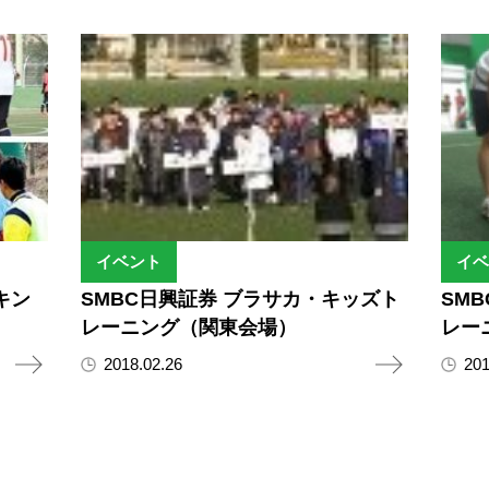
イベント
イベ
キン
SMBC日興証券 ブラサカ・キッズト
SM
レーニング（関東会場）
レー
2018.02.26
201