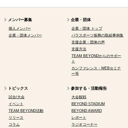
メンバー募集
企業・団体
個人メンバー
企業・団体 トップ
企業・団体メンバー
パラスポーツ振興の取組事例集
支援企業・団体の声
支援方法
TEAM BEYONDからのサポー
ト
カンファレンス・WEBセミナ
ー等
トピックス
参加する・活動報告
試合/大会
大会観戦
イベント
BEYOND STADIUM
TEAM BEYOND活動
BEYOND AWARD
リリース
レポート
コラム
ラジオコーナー