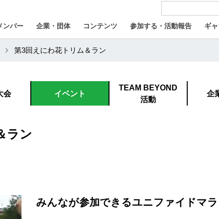
メンバー
企業・団体
コンテンツ
参加する・活動報告
ギャ
第3回えにわ花トリム＆ラン
TEAM BEYOND
大会
イベント
企
活動
＆ラン
みんなが参加できるユニファイドマラ