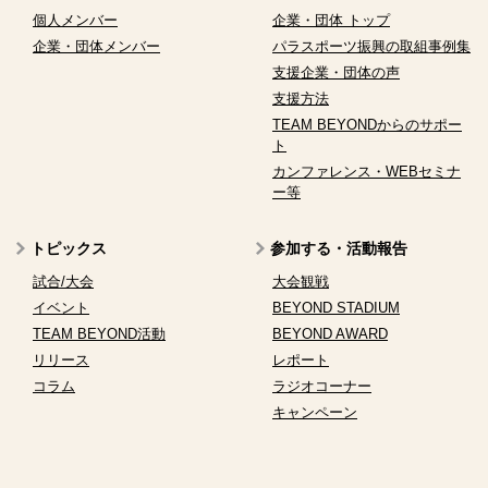
個人メンバー
企業・団体 トップ
企業・団体メンバー
パラスポーツ振興の取組事例集
支援企業・団体の声
支援方法
TEAM BEYONDからのサポー
ト
カンファレンス・WEBセミナ
ー等
トピックス
参加する・活動報告
試合/大会
大会観戦
イベント
BEYOND STADIUM
TEAM BEYOND活動
BEYOND AWARD
リリース
レポート
コラム
ラジオコーナー
キャンペーン