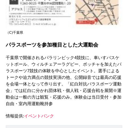
（C)千葉県
パラスポーツを参加種目とした大運動会
千葉県で開催されるパラリンピック4競技に、車いすバスケ
ットボール、ウィルチェアーラグビー、ボッチャを加えたパ
ラスポーツ7競技の体験を中心としたイベント。選手による
トークや迫力満点の競技実演の他、公開録音では最高の応援
を会場一体となって作り出す。「紅白対抗パラスポーツ運動
会」では紅白に分かれ団体戦・個人戦・応援合戦を展開※運
動会は一般の方は観覧・応援のみ。体験会は当日受付・参加
自由・室内用運動靴持参
情報提供:
イベントバンク