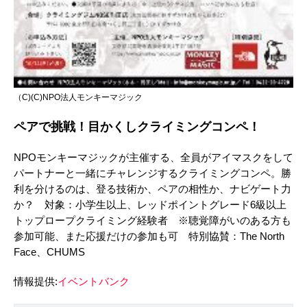
（C)(C)NPO法人モンキーマジック
ペアで挑戦！目かくしクライミングコンペ！
NPOモンキーマジックが主催する、全員がアイマスクをして
パートナーと一緒にチャレンジするクライミングコンペ。勝
利を分けるのは、登る技術か、ペアの相性か、ナビゲート力
か？ 対象：小学生以上、レッドポイントグレード6級以上
トップロープクライミング経験者 ※聴覚障がいのある方も
参加可能、また応援だけの参加も可 特別協賛：The North
Face、CHUMS
情報提供:
イベントバンク