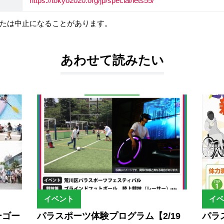
https://tokyo2020.org/jp/special/lets55/
たは中止になることがあります。
あわせて読みたい
イベント
イベ
ゴーゴー
パラスポーツ体験プログラム【2/19
パラ