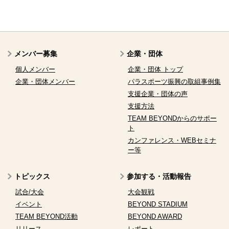
メンバー募集
企業・団体
個人メンバー
企業・団体 トップ
企業・団体メンバー
パラスポーツ振興の取組事例集
支援企業・団体の声
支援方法
TEAM BEYONDからのサポー
ト
カンファレンス・WEBセミナ
ー等
トピックス
参加する・活動報告
試合/大会
大会観戦
イベント
BEYOND STADIUM
TEAM BEYOND活動
BEYOND AWARD
リリース
レポート