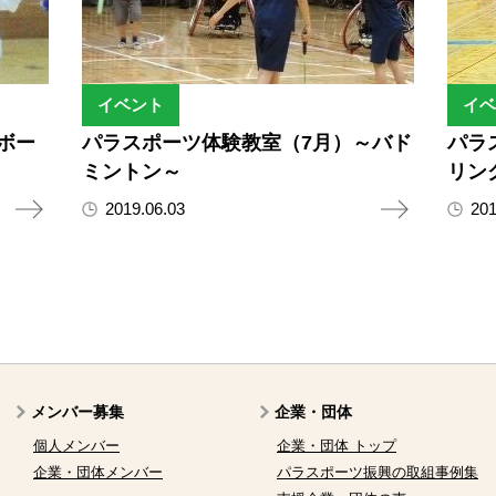
イベント
イベ
ボー
パラスポーツ体験教室（7月）～バド
パラ
ミントン～
リン
2019.06.03
201
メンバー募集
企業・団体
個人メンバー
企業・団体 トップ
企業・団体メンバー
パラスポーツ振興の取組事例集