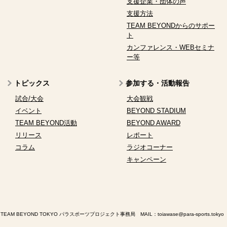
支援企業・団体の声
支援方法
TEAM BEYONDからのサポー
ト
カンファレンス・WEBセミナ
ー等
トピックス
参加する・活動報告
試合/大会
大会観戦
イベント
BEYOND STADIUM
TEAM BEYOND活動
BEYOND AWARD
リリース
レポート
コラム
ラジオコーナー
キャンペーン
TEAM BEYOND TOKYO パラスポーツプロジェクト事務局 MAIL：
toiawase@para-sports.tokyo