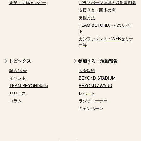
企業・団体メンバー
パラスポーツ振興の取組事例集
支援企業・団体の声
支援方法
TEAM BEYONDからのサポー
ト
カンファレンス・WEBセミナ
ー等
トピックス
参加する・活動報告
試合/大会
大会観戦
イベント
BEYOND STADIUM
TEAM BEYOND活動
BEYOND AWARD
リリース
レポート
コラム
ラジオコーナー
キャンペーン