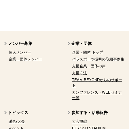
メンバー募集
企業・団体
個人メンバー
企業・団体 トップ
企業・団体メンバー
パラスポーツ振興の取組事例集
支援企業・団体の声
支援方法
TEAM BEYONDからのサポー
ト
カンファレンス・WEBセミナ
ー等
トピックス
参加する・活動報告
試合/大会
大会観戦
イベント
BEYOND STADIUM