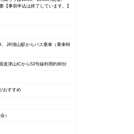
申込が必要【事前申込は終了しています。】
車、JR湖山駅からバス乗車（乗車時
国道津山ICから53号線利用約80分
がおすすめ
協会）