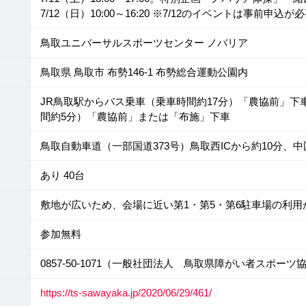
7/12（日）10:00～16:20 ※7/12のイベントは事前
鳥取ユニバーサルスポーツセンター ノバリア
鳥取県 鳥取市 布勢146-1 布勢総合運動公園内
JR鳥取駅からバス乗車（乗車時間約17分）「農協前」下
間約5分）「農協前」または「布施」下車
鳥取自動車道（一部国道373号）鳥取西ICから約10分、中
あり 40台
敷地が広いため、会場に近い第1・第5・第6駐車場の利用
参加無料
0857-50-1071（一般社団法人 鳥取県障がい者スポーツ
https://ts-sawayaka.jp/2020/06/29/461/