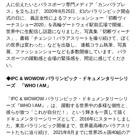
人に伝えたいとパラスポーツ専門メディア「カンパラプレ
ス」を立ち上げ、 2020年8月25日、幻のパラリンピック開会
式の日に、 義足女性によるファッションショー「切断ヴィ
ーナスショー2020」を高輪ゲートウェイ駅前広場で開催、
世界中に生配信し話題になりました。写真集「切断ヴィーナ
ス」、書籍「チェンジ！パラアスリートを撮り続けて、ぼく
の世界は変わった」などを出版し、 連載コラム執筆、写真
展、ファッションショーなども多数開催しています。 パラ
スポーツの躍動感と会場の緊張感を、間近に感じてくださ
い。
◆IPC & WOWOW パラリンピック・ドキュメンタリーシリ
ーズ 「WHO I AM」
「IPC & WOWOW パラリンピック・ドキュメンタリーシリ
ーズ『WHO I AM』」は、 躍動する世界中の多様な個性と、
彼らが放つ「これが自分だ！」 という輝きを一貫して描く
ドキュメンタリーシリーズとして、2016年にスタートしまし
た。東京パラリンピック開催まで、世界最高峰のパラアスリ
ートたちに迫り続け、 2021年8月までに世界25ヵ国40組のア