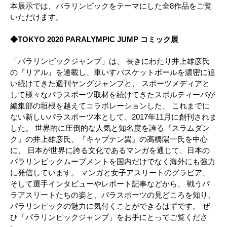
本展示では、パラリンピックをテーマにした全8作品をご覧
いただけます。
◆TOKYO 2020 PARALYMPIC JUMP コミック展
「パラリンピックジャンプ」は、 長きにわたり井上雄彦氏
の『リアル』を連載し、車いすバスケットボールを濃密に追
い続けてきた週刊ヤングジャンプと、 スポーツメディアと
して様々なパラスポーツ取材を続けてきたスポルティーバが
編集部の垣根を越えてコラボレーションした、 これまでに
ない新しいパラスポーツ本として、2017年11月に創刊されま
した。 世界的に圧倒的な人気と知名度を誇る『スラムダン
ク』の井上雄彦氏、『キャプテン翼』の高橋陽一氏を中心
に、 日本が世界に誇る文化であるマンガを通じて、日本の
パラリンピックムーブメントを国内だけでなく海外にも強力
に発信しています。 マンガと女子アスリートのグラビア、
そして選手インタビューやレポート記事などから、 戦うパ
ラアスリートたちの姿と、パラスポーツの見どころを知り、
パラリンピックの魅力に気付くことができるはずです。 ぜ
ひ「パラリンピックジャンプ」をお手にとってご覧くださ