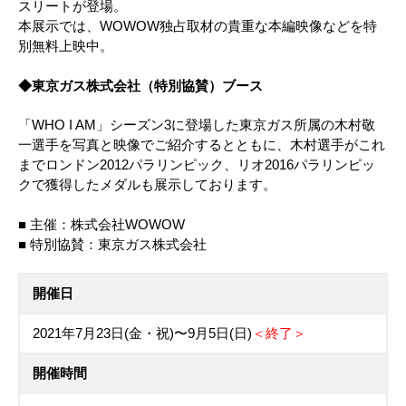
スリートが登場。
本展示では、WOWOW独占取材の貴重な本編映像などを特
別無料上映中。
◆東京ガス株式会社（特別協賛）ブース
「WHO I AM」シーズン3に登場した東京ガス所属の木村敬
一選手を写真と映像でご紹介するとともに、木村選手がこれ
までロンドン2012パラリンピック、リオ2016パラリンピッ
クで獲得したメダルも展示しております。
■ 主催：株式会社WOWOW
■ 特別協賛：東京ガス株式会社
開催日
2021年7⽉23⽇(⾦・祝)〜9⽉5⽇(⽇)
＜終了＞
開催時間