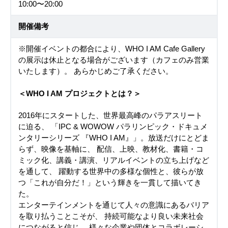
10:00〜20:00
開催備考
※開催イベントの都合により、WHO I AM Cafe Gallery
の展示は休止となる場合がございます（カフェのみ営業
いたします）。 あらかじめご了承ください。
＜WHO I AM プロジェクトとは？＞
2016年にスタートした、世界最高峰のパラアスリート
に迫る、 「IPC & WOWOW パラリンピック・ドキュメ
ンタリーシリーズ 『WHO I AM』」。放送だけにとどま
らず、映像を基軸に、 配信、上映、教材化、書籍・コ
ミック化、講義・講演、リアルイベントの立ち上げなど
を通して、 躍動する世界中の多様な個性と、彼らが放
つ「これが自分だ！」という輝きを一貫して描いてき
た。
エンターテインメントを通じて人々の意識にあるバリア
を取り払うことこそが、 持続可能なより良い未来社会
につながると信じ、 様々な企業や団体とコラボレーシ