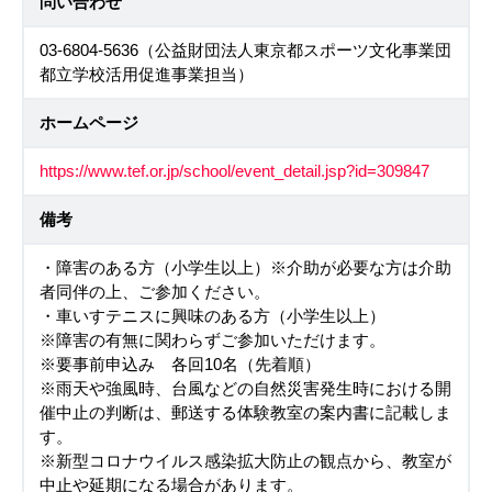
問い合わせ
03-6804-5636（公益財団法人東京都スポーツ文化事業団
都立学校活用促進事業担当）
ホームページ
https://www.tef.or.jp/school/event_detail.jsp?id=309847
備考
・障害のある方（小学生以上）※介助が必要な方は介助
者同伴の上、ご参加ください。
・車いすテニスに興味のある方（小学生以上）
※障害の有無に関わらずご参加いただけます。
※要事前申込み 各回10名（先着順）
※雨天や強風時、台風などの自然災害発生時における開
催中止の判断は、郵送する体験教室の案内書に記載しま
す。
※新型コロナウイルス感染拡大防止の観点から、教室が
中止や延期になる場合があります。