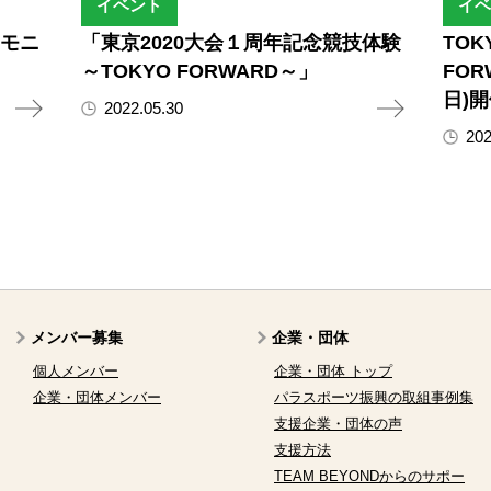
イベント
イベ
レモニ
「東京2020大会１周年記念競技体験
TO
～TOKYO FORWARD～」
FO
日)
2022.05.30
202
メンバー募集
企業・団体
個人メンバー
企業・団体 トップ
企業・団体メンバー
パラスポーツ振興の取組事例集
支援企業・団体の声
支援方法
TEAM BEYONDからのサポー