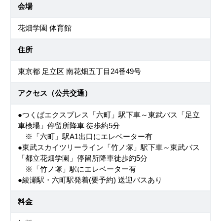
会場
花畑学園 体育館
住所
東京都 足立区 南花畑五丁目24番49号
アクセス（公共交通）
●つくばエクスプレス「六町」駅下車～東武バス「足立
車検場」停留所降車 徒歩約5分
※「六町」駅A1出口にエレベーター有
●東武スカイツリーライン「竹ノ塚」駅下車～東武バス
「都立花畑学園」停留所降車徒歩約5分
※「竹ノ塚」駅にエレベーター有
●綾瀬駅・六町駅発着(要予約) 送迎バスあり
料金