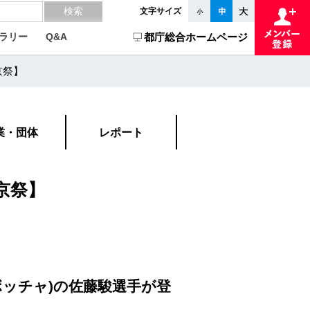
文字サイズ
ラリー
Q&A
都庁総合ホームページ
京祭】
業・団体
レポート
京祭】
ッチャ)の佐藤駿選手が登