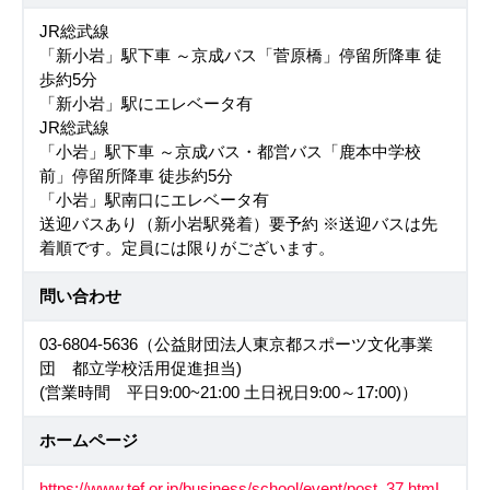
JR総武線
「新小岩」駅下車 ～京成バス「菅原橋」停留所降車 徒
歩約5分
「新小岩」駅にエレベータ有
JR総武線
「小岩」駅下車 ～京成バス・都営バス「鹿本中学校
前」停留所降車 徒歩約5分
「小岩」駅南口にエレベータ有
送迎バスあり（新小岩駅発着）要予約 ※送迎バスは先
着順です。定員には限りがございます。
問い合わせ
03-6804-5636（公益財団法人東京都スポーツ文化事業
団 都立学校活用促進担当)
(営業時間 平日9:00~21:00 土日祝日9:00～17:00)）
ホームページ
https://www.tef.or.jp/business/school/event/post_37.html