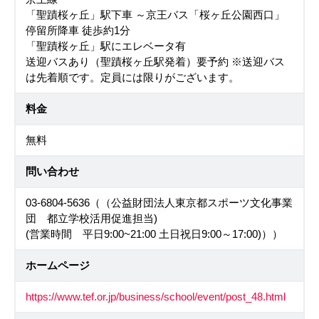
「聖蹟桜ヶ丘」駅下車 ～京王バス「桜ヶ丘公園西口」
停留所降車 徒歩約1分
「聖蹟桜ヶ丘」駅にエレベータ有
送迎バスあり（聖蹟桜ヶ丘駅発着）要予約 ※送迎バス
は先着順です。定員には限りがございます。
料金
無料
問い合わせ
03-6804-5636（（公益財団法人東京都スポーツ文化事業
団 都立学校活用促進担当)
(営業時間 平日9:00~21:00 土日祝日9:00～17:00)））
ホームページ
https://www.tef.or.jp/business/school/event/post_48.html