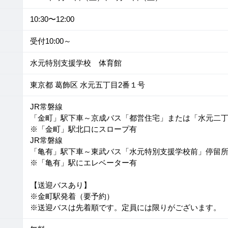
10:30〜12:00
受付10:00～
水元特別支援学校 体育館
東京都 葛飾区 水元五丁目2番１号
JR常磐線
「金町」駅下車～京成バス「都営住宅」または「水元二丁
※「金町」駅北口にスロープ有
JR常磐線
「亀有」駅下車～東武バス「水元特別支援学校前」停留所
※「亀有」駅にエレベーター有
【送迎バスあり】
※金町駅発着（要予約）
※送迎バスは先着順です。定員には限りがございます。