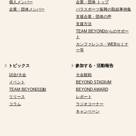
個人メンバー
企業・団体 トップ
企業・団体メンバー
パラスポーツ振興の取組事例集
支援企業・団体の声
支援方法
TEAM BEYONDからのサポー
ト
カンファレンス・WEBセミナ
ー等
トピックス
参加する・活動報告
試合/大会
大会観戦
イベント
BEYOND STADIUM
TEAM BEYOND活動
BEYOND AWARD
リリース
レポート
コラム
ラジオコーナー
キャンペーン