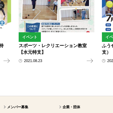
イベント
イベ
特
スポーツ・レクリエーション教室
ふう
【水元特支】
支）
2021.08.23
202
メンバー募集
企業・団体