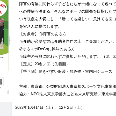
障害の有無に関わらず子どもたちが一緒になって遊べ
への理解も深まる、そんなスポーツの開発を目指した
いう視点を大切にし、「勝っても楽しい、負けても面
を皆さんに提供します。
【対象者】 ➀障害のある方
※介助が必要な方は介助者同伴の上、ご参加ください
➁ゆるスポDeCoに興味のある方
※障害の有無に関わらずご参加いただけます。 （➀、
【定員】20名／回（先着順）
【持ち物】動きやすい服装・飲み物・室内用シューズ
主催：東京都、公益財団法人東京都スポーツ文化事業
協力：NPO法人東京学芸大こども未来研究所／東京学
2023年10月14日（土）、12月2日（土）