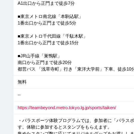
A1出口から正門まで徒歩7分
■東京メトロ南北線「本駒込駅」
1番出口から正門まで徒歩5分
■東京メトロ千代田線「千駄木駅」
1番出口から正門まで徒歩15分
■JR山手線「巣鴨駅」
南口から正門まで徒歩20分
都営バス 「浅草寺町」行き「東洋大学前」下車、徒歩10
無料
--
https://teambeyond.metro.tokyo.lg.jp/sports/taiken/
・パラスポーツ体験プログラムでは、参加者に「パラス
す。体験に参加するとスタンプをもらえます。
集めたスタンプ数に応じてオリジナルグッズをお渡しします。