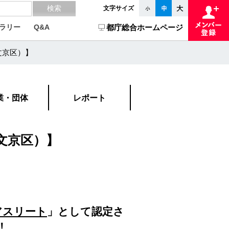
文字サイズ
ラリー
Q&A
都庁総合ホームページ
文京区）】
業・団体
レポート
（文京区）】
アスリート
」として認定さ
！