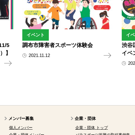
イベント
イベ
/5
調布市障害者スポーツ体験会
渋谷
区）】
イベ
2021.11.12
202
メンバー募集
企業・団体
個人メンバー
企業・団体 トップ
企業・団体メンバー
パラスポーツ振興の取組事例集