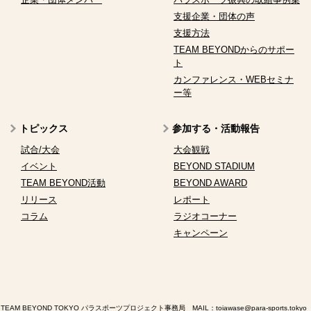
支援企業・団体の声
支援方法
TEAM BEYONDからのサポー
ト
カンファレンス・WEBセミナ
ー等
トピックス
参加する・活動報告
試合/大会
大会観戦
イベント
BEYOND STADIUM
TEAM BEYOND活動
BEYOND AWARD
リリース
レポート
コラム
ラジオコーナー
キャンペーン
TEAM BEYOND TOKYO パラスポーツプロジェクト事務局 MAIL：
toiawase@para-sports.tokyo