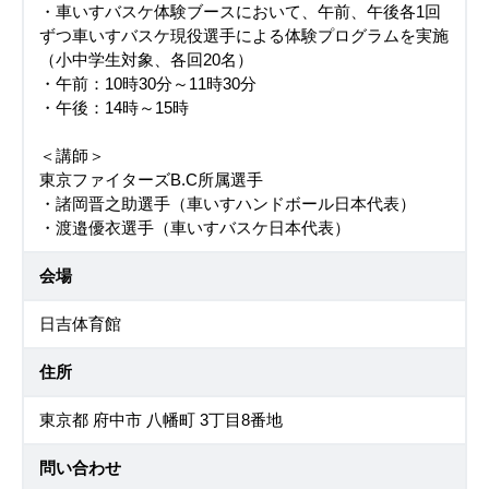
・車いすバスケ体験ブースにおいて、午前、午後各1回
ずつ車いすバスケ現役選手による体験プログラムを実施
（小中学生対象、各回20名）
・午前：10時30分～11時30分
・午後：14時～15時
＜講師＞
東京ファイターズB.C所属選手
・諸岡晋之助選手（車いすハンドボール日本代表）
・渡邉優衣選手（車いすバスケ日本代表）
会場
日吉体育館
住所
東京都 府中市 八幡町 3丁目8番地
問い合わせ