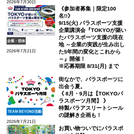
2026年7月30日
《参加者募集｜限定100
名!!》
9/15(火) パラスポーツ支援
企業講演会『TOKYOが築い
たパラスポーツ支援の現在
企業・団体
地 ～企業の実践が生み出し
2026年7月21日
た5年間の変化とこれから
～』開催！
※応募期限 8/31(月) まで
街なかで、パラスポーツに
出会う夏。
《 8月・9月は【TOKYOパ
ラスポーツ月間】 》
特製パラアスリートシール
TEAM BEYOND活動
の謎解き企画も！
2026年7月21日
お買い物ついでにパラスポ