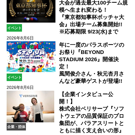
大会が過去最大100チーム規
模へ生まれ変わる！
『東京都知事杯ボッチャ大
会』出場チーム募集開始!!
イベント
※応募期限 9/23(水)まで
2026年8月6日
年に一度のパラスポーツの
お祭り『BEYOND
STADIUM 2026』開催決
定！
風間俊介さん・秋元杏月さ
イベント
んなど豪華ゲストが登場!!
2026年8月6日
【企業インタビュー公
開！】
株式会社ベリサーブ『ソフ
トウェアの品質保証のプロ
集団が、パラアスリートと
企業・団体
ともに描く支え合いの形』