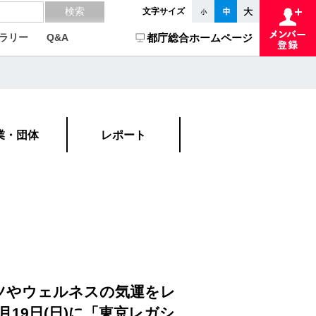
文字サイズ
ラリー
Q&A
都庁総合ホームページ
業・団体
レポート
ーツやウェルネスの気運をレ
19日(日)に「東京レガシ