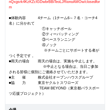
nQxgsrk4KzKZcIGDwbrBBiTeoLJRionoAMOw/closedfor
m
■体験内容 4チーム（1チーム6～７名・コーチ4
名）に分かれて
①キャッチボール
②ティーバッティング
③ベースランニング
④ノック
※チームごとにサポートする者が
つく予定です 。
■雨天の場合 雨天の場合は、実施を中止します。
※中止となる場合は、当日ご参加
される皆様に個別にご連絡させていただきます。
■主 催 株式会社オープンハウスグループ
■協 力 東京ヤクルトスワローズ
TEAM BEYOND（東京都パラスポー
ツ応援プロジェクト）
会場