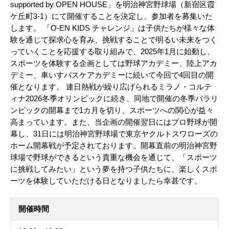
supported by OPEN HOUSE」を明治神宮野球場（新宿区霞
ケ丘町3-1）にて開催することを決定し、参加者を募集いた
します。 「O-EN KIDS チャレンジ」は子供たちが様々な体
験を通じて探求心を育み、挑戦することで明るい未来をつく
っていくことを応援する取り組みで、2025年1月に始動し、
スポーツを体験する企画としては野球アカデミー、陸上アカ
デミー、車いすバスケアカデミーに続いて今回で4回目の開
催となります。 連日熱戦が繰り広げられるミラノ・コルテ
ィナ2026冬季オリンピックに続き、同地で開催の冬季パラリ
ンピックの開幕まで1カ月を切り、スポーツへの関心が益々
高まっています。また、当企画の開催翌日にはプロ野球が開
幕し、31日には明治神宮野球場で東京ヤクルトスワローズの
ホーム開幕戦が予定されております。開幕直前の明治神宮野
球場で野球ができるという貴重な機会を通じて、「スポーツ
に挑戦してみたい」という夢を持つ子供たちに、楽しくスポ
ーツを体験していただける日となりましたら幸甚です。
開催時間