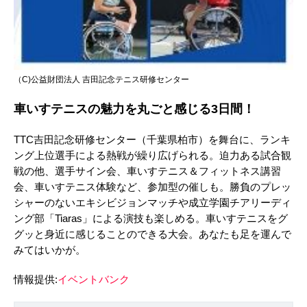
（C)公益財団法人 吉田記念テニス研修センター
車いすテニスの魅力を丸ごと感じる3日間！
TTC吉田記念研修センター（千葉県柏市）を舞台に、ランキ
ング上位選手による熱戦が繰り広げられる。迫力ある試合観
戦の他、選手サイン会、車いすテニス＆フィットネス講習
会、車いすテニス体験など、参加型の催しも。勝負のプレッ
シャーのないエキシビジョンマッチや成立学園チアリーディ
ング部「Tiaras」による演技も楽しめる。車いすテニスをグ
グッと身近に感じることのできる大会。あなたも足を運んで
みてはいかが。
情報提供:
イベントバンク