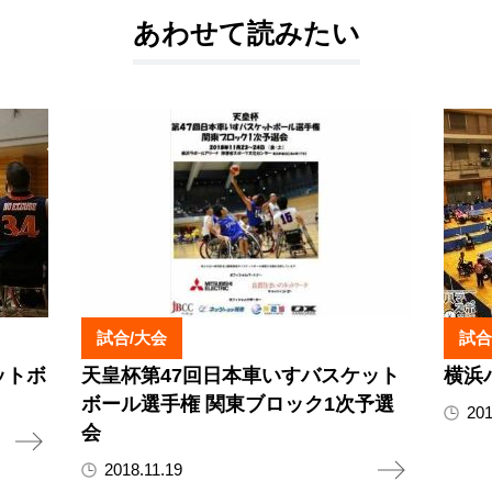
あわせて読みたい
試合/大会
試合
ットボ
天皇杯第47回日本車いすバスケット
横浜パ
ボール選手権 関東ブロック1次予選
201
会
2018.11.19