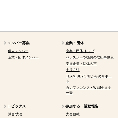
メンバー募集
企業・団体
個人メンバー
企業・団体 トップ
企業・団体メンバー
パラスポーツ振興の取組事例集
支援企業・団体の声
支援方法
TEAM BEYONDからのサポー
ト
カンファレンス・WEBセミナ
ー等
トピックス
参加する・活動報告
試合/大会
大会観戦