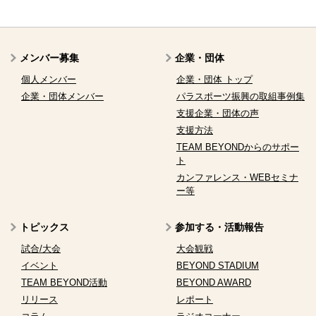
メンバー募集
企業・団体
個人メンバー
企業・団体 トップ
企業・団体メンバー
パラスポーツ振興の取組事例集
支援企業・団体の声
支援方法
TEAM BEYONDからのサポー
ト
カンファレンス・WEBセミナ
ー等
トピックス
参加する・活動報告
試合/大会
大会観戦
イベント
BEYOND STADIUM
TEAM BEYOND活動
BEYOND AWARD
リリース
レポート