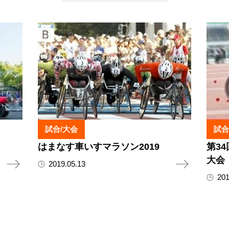
試合/大会
試合
はまなす車いすマラソン2019
第3
大会
2019.05.13
201