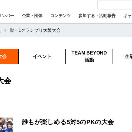
メンバー
企業・団体
コンテンツ
参加する・活動報告
ギャ
会
蹴ー1グランプリ大阪大会
TEAM BEYOND
大会
イベント
企
活動
大会
誰もが楽しめる5対5のPKの大会