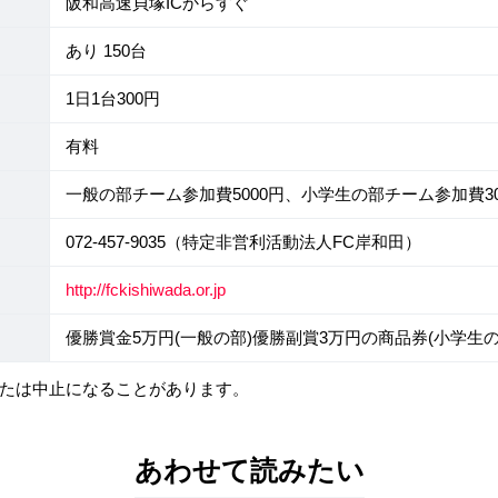
阪和高速貝塚ICからすぐ
あり 150台
1日1台300円
有料
一般の部チーム参加費5000円、小学生の部チーム参加費30
072-457-9035（特定非営利活動法人FC岸和田）
http://fckishiwada.or.jp
優勝賞金5万円(一般の部)優勝副賞3万円の商品券(小学生の
たは中止になることがあります。
あわせて読みたい