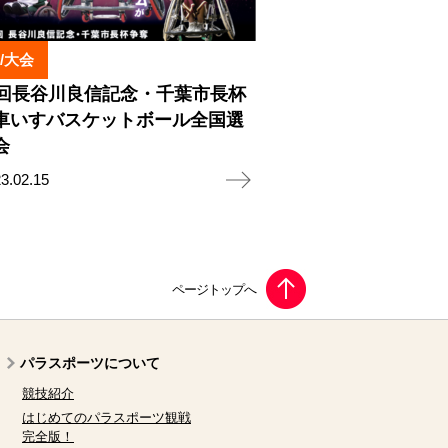
/大会
2回長谷川良信記念・千葉市長杯
車いすバスケットボール全国選
会
3.02.15
パラスポーツについて
競技紹介
はじめてのパラスポーツ観戦
完全版！