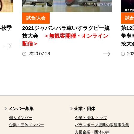
試合/大会
試合
ル秋季
2021ジャパンパラ車いすラグビー競
第1
技大会
＜無観客開催・オンライン
争奪
配信＞
抜大
2020.07.28
202
メンバー募集
企業・団体
個人メンバー
企業・団体 トップ
企業・団体メンバー
パラスポーツ振興の取組事例集
支援企業・団体の声