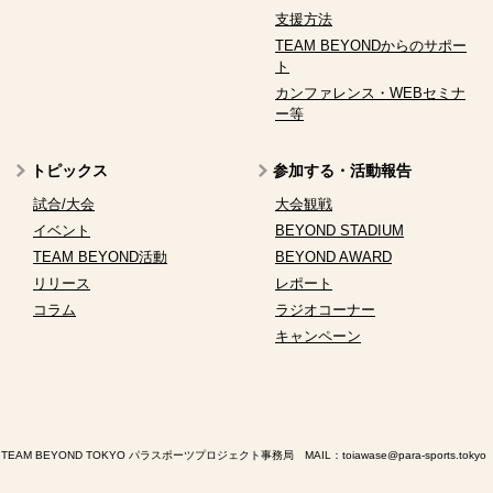
支援方法
TEAM BEYONDからのサポー
ト
カンファレンス・WEBセミナ
ー等
トピックス
参加する・活動報告
試合/大会
大会観戦
イベント
BEYOND STADIUM
TEAM BEYOND活動
BEYOND AWARD
リリース
レポート
コラム
ラジオコーナー
キャンペーン
TEAM BEYOND TOKYO パラスポーツプロジェクト事務局 MAIL：
toiawase@para-sports.tokyo