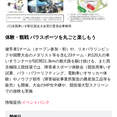
（C)全国車いす駅伝競走大会実行委員会事務局
体験・観戦 パラスポーツを丸ごと楽しもう
健常者1チーム（オープン参加・初）や、リオパラリンピッ
クや国際大会のメダリスト等を含む23チーム・約120人の車
いすランナーが5区間21.3kmの都大路を駆け抜ける。また西
京極陸上競技場では、障害者スポーツ体験会（競技用車いす
試乗、パラ・パワーリフティング、電動車いすサッカー体
験）やノウフク朝市（障害福祉事業所製造の農産加工品等を
販売）も開催。大会のHP生中継や、競技場大型スクリーン
での放映も実施
情報提供:
イベントバンク
開催日