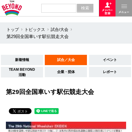
トップ
トピックス
試合/大会
第29回全国車いす駅伝競走大会
新着情報
試合／大会
イベント
TEAM BEYOND
企業・団体
レポート
活動
第29回全国車いす駅伝競走大会