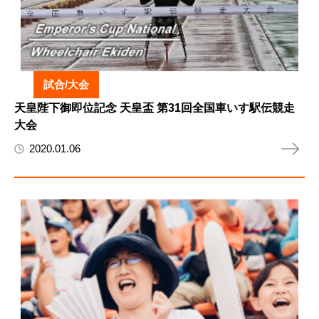
試合/大会
天皇陛下御即位記念 天皇盃 第31回全国車いす駅伝競走
大会
2020.01.06